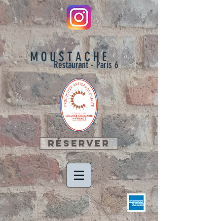
M O U S T A C H E
Restaurant - Paris 6
Réserver