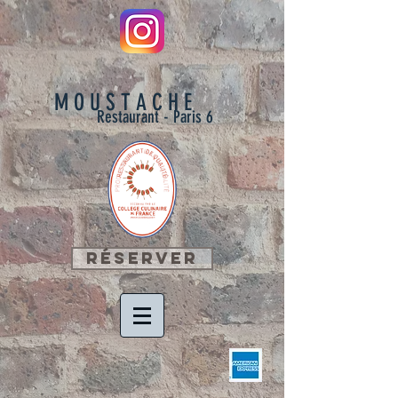
M O U S T A C H E
Restaurant - Paris 6
Réserver