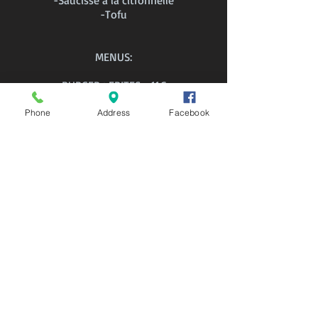
-Saucisse à la citronnelle
-Tofu
MENUS:
BURGER+FRITES - 11€
BURGER+FRITES+BOISSON - 12,50€
BO BUN+BOISSON - 10€
Phone
Address
Facebook
[-10% POUR -25 ANS]